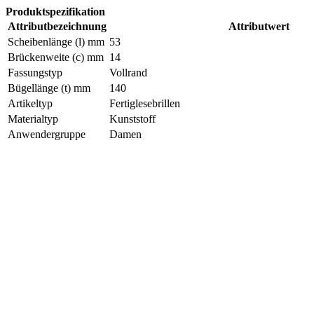
Produktspezifikation
Attributbezeichnung
Attributwert
Scheibenlänge (l) mm
53
Brückenweite (c) mm
14
Fassungstyp
Vollrand
Bügellänge (t) mm
140
Artikeltyp
Fertiglesebrillen
Materialtyp
Kunststoff
Anwendergruppe
Damen