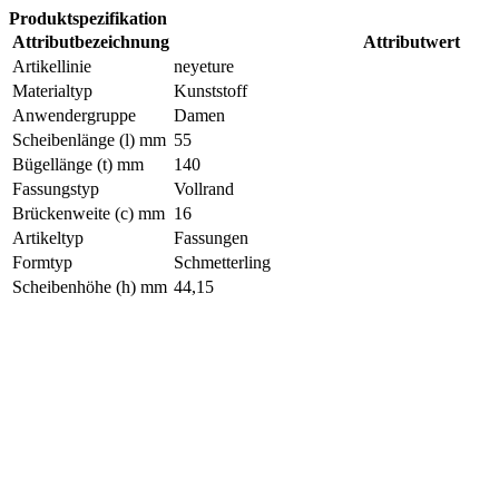
Produktspezifikation
Attributbezeichnung
Attributwert
Artikellinie
neyeture
Materialtyp
Kunststoff
Anwendergruppe
Damen
Scheibenlänge (l) mm
55
Bügellänge (t) mm
140
Fassungstyp
Vollrand
Brückenweite (c) mm
16
Artikeltyp
Fassungen
Formtyp
Schmetterling
Scheibenhöhe (h) mm
44,15