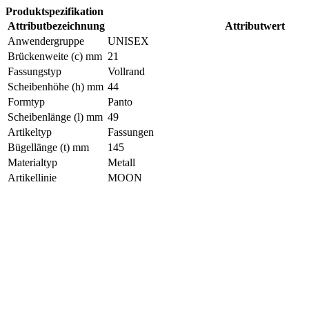
Produktspezifikation
Attributbezeichnung
Attributwert
Anwendergruppe
UNISEX
Brückenweite (c) mm
21
Fassungstyp
Vollrand
Scheibenhöhe (h) mm
44
Formtyp
Panto
Scheibenlänge (l) mm
49
Artikeltyp
Fassungen
Bügellänge (t) mm
145
Materialtyp
Metall
Artikellinie
MOON