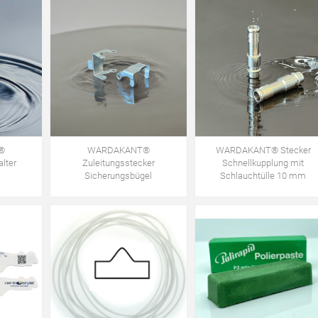
®
WARDAKANT®
WARDAKANT® Stecker
lter
Zuleitungsstecker
Schnellkupplung mit
Sicherungsbügel
Schlauchtülle 10 mm