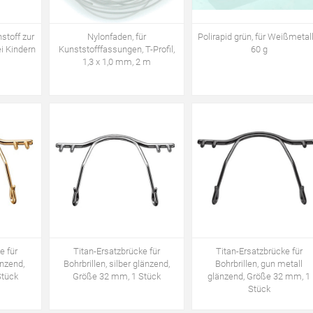
toff zur
Nylonfaden, für
Polirapid grün, für Weißmetall
i Kindern
Kunststofffassungen, T-Profil,
60 g
1,3 x 1,0 mm, 2 m
e für
Titan-Ersatzbrücke für
Titan-Ersatzbrücke für
änzend,
Bohrbrillen, silber glänzend,
Bohrbrillen, gun metall
Stück
Größe 32 mm, 1 Stück
glänzend, Größe 32 mm, 1
Stück