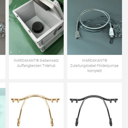
WARDAKANT® Siebeinsatz
WARDAKANT®
Auffangbecken Tidehub
Zuleitungskabel Förderpumpe
komplett