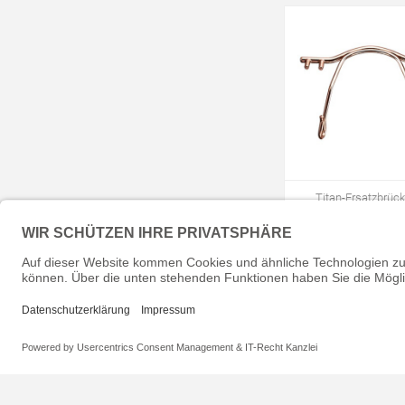
Titan-Ersatzbrück
Bohrbrillen, roségold 
Größe 30 mm, 1 