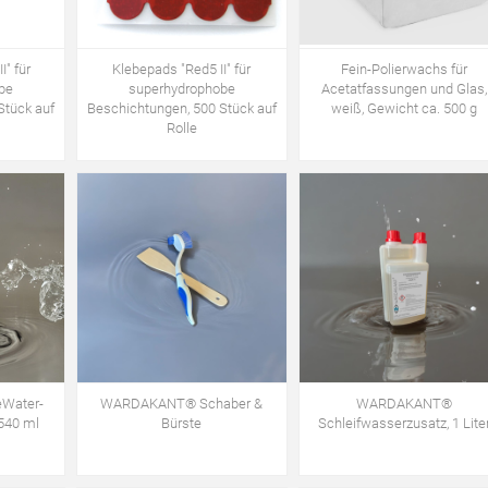
I" für
Klebepads "Red5 II" für
Fein-Polierwachs für
be
superhydrophobe
Acetatfassungen und Glas,
Stück auf
Beschichtungen, 500 Stück auf
weiß, Gewicht ca. 500 g
Rolle
Water-
WARDAKANT® Schaber &
WARDAKANT®
540 ml
Bürste
Schleifwasserzusatz, 1 Lite