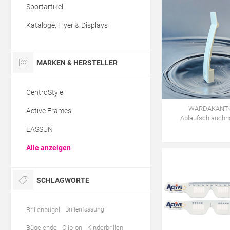
Sportartikel
Kataloge, Flyer & Displays
MARKEN & HERSTELLER
CentroStyle
WARDAKANT
Active Frames
Ablaufschlauchha
EASSUN
Alle anzeigen
SCHLAGWORTE
Brillenbügel
Brillenfassung
Bügelende
Clip-on
Kinderbrillen