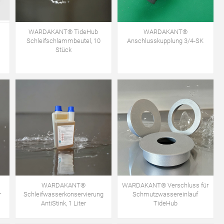
WARDAKANT® TideHub
WARDAKANT®
Schleifschlammbeutel, 10
Anschlusskupplung 3/4-SK
Stück
WARDAKANT®
WARDAKANT® Verschluss für
r
Schleifwasserkonservierung
Schmutzwassereinlauf
AntiStink, 1 Liter
TideHub