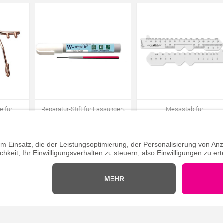
e für
Reparatur-Stift für Fassungen,
Messstab für
glänzend,
ferrari-rot transparent glänzend,
Schraubengewinde und
Stück
1 Stück
Bügelscharnierhöhen