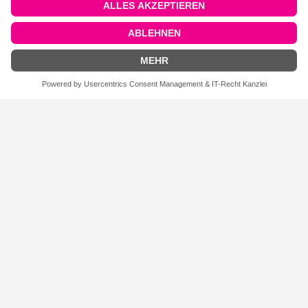
FILTEREINSTELLUNGEN
Silikon-Mono-Pads, mit hartem
Silikon-Mono-Pads, oval, 12,3 mm,
Kunststoffeinsatz, 7,5 mm, 20
20 Stück
Stück