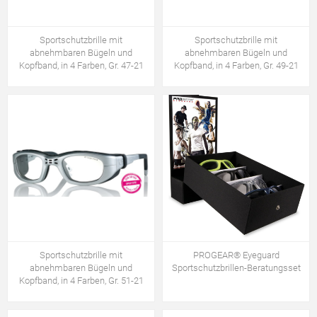
Sportschutzbrille mit
Sportschutzbrille mit
abnehmbaren Bügeln und
abnehmbaren Bügeln und
Kopfband, in 4 Farben, Gr. 47-21
Kopfband, in 4 Farben, Gr. 49-21
Sportschutzbrille mit
PROGEAR® Eyeguard
abnehmbaren Bügeln und
Sportschutzbrillen-Beratungsset
Kopfband, in 4 Farben, Gr. 51-21