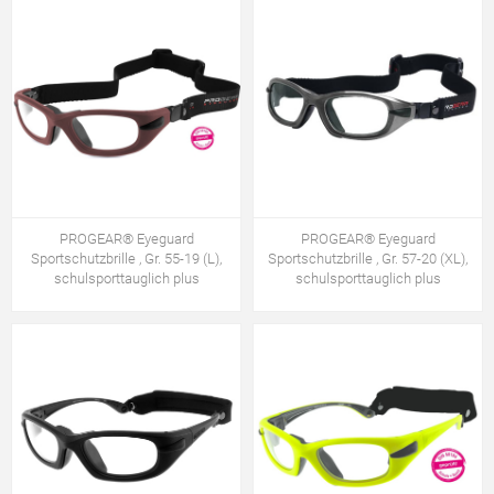
PROGEAR® Eyeguard
PROGEAR® Eyeguard
Sportschutzbrille , Gr. 55-19 (L),
Sportschutzbrille , Gr. 57-20 (XL),
schulsporttauglich plus
schulsporttauglich plus