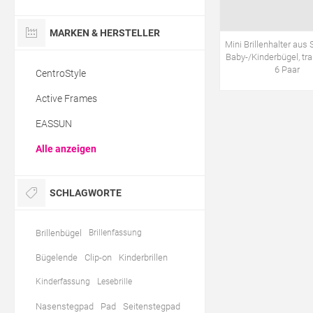
MARKEN & HERSTELLER
Mini Brillenhalter aus S
Baby-/Kinderbügel, tra
6 Paar
CentroStyle
Active Frames
EASSUN
Alle anzeigen
SCHLAGWORTE
Brillenbügel
Brillenfassung
Bügelende
Clip-on
Kinderbrillen
Kinderfassung
Lesebrille
Nasenstegpad
Pad
Seitenstegpad