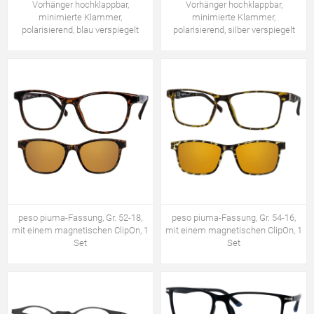
Vorhänger hochklappbar,
Vorhänger hochklappbar,
minimierte Klammer,
minimierte Klammer,
polarisierend, blau verspiegelt
polarisierend, silber verspiegelt
peso piuma-Fassung, Gr. 52-18,
peso piuma-Fassung, Gr. 54-16,
mit einem magnetischen ClipOn, 1
mit einem magnetischen ClipOn, 1
Set
Set