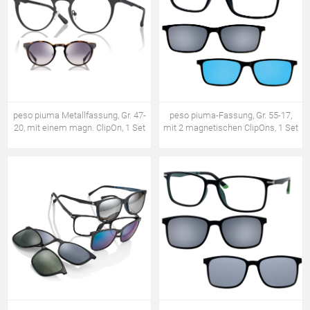
peso piuma Metallfassung, Gr. 47-
peso piuma-Fassung, Gr. 55-17,
20, mit einem magn. ClipOn, 1 Set
mit 2 magnetischen ClipOns, 1 Set