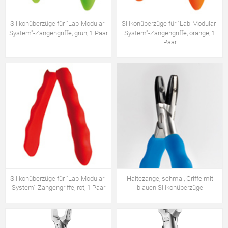
Silikonüberzüge für "Lab-Modular-
Silikonüberzüge für "Lab-Modular-
System"-Zangengriffe, grün, 1 Paar
System"-Zangengriffe, orange, 1
Paar
Silikonüberzüge für "Lab-Modular-
Haltezange, schmal, Griffe mit
System"-Zangengriffe, rot, 1 Paar
blauen Silikonüberzüge