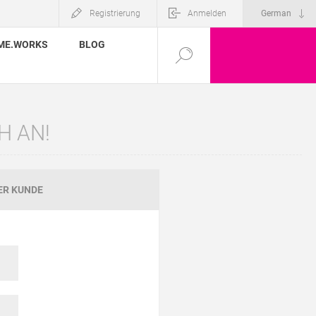
Registrierung
Anmelden
ME.WORKS
BLOG
H AN!
ER KUNDE