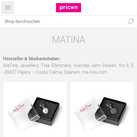
MATINA
Hersteller & Markeninhaber:
MaTina Jewellery, Tina Ellerbrake, Avenida Jahn Reisen, No.3, E
-35627 Pajara – Costa Calma, Spanien,
ma-tina.com