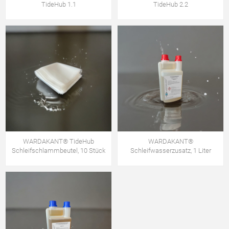
TideHub 1.1
TideHub 2.2
WARDAKANT® TideHub
WARDAKANT®
Schleifschlammbeutel, 10 Stück
Schleifwasserzusatz, 1 Liter