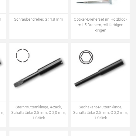
m
Schraubendreher, Gr. 1,8 mm
Optiker-Dreherset im Holzblock
mit 5 Drehern, mit farbigen
Ringen
Sternmutternklinge, 4-zack,
Sechskant-Mutternklinge,
mm,
Schaftstärke 2,5 mm, Ø 2,0 mm,
Schaftstärke 2,5 mm, Ø 2,2 mm,
1 Stück
1 Stück