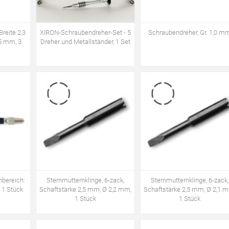
Breite 2,3
XIRON-Schraubendreher-Set - 5
Schraubendreher, Gr. 1,0 m
5 mm, 3
Dreher und Metallständer, 1 Set
nbereich:
Sternmutternklinge, 6-zack,
Sternmutternklinge, 6-zack,
 1 Stück
Schaftstärke 2,5 mm, Ø 2,2 mm,
Schaftstärke 2,5 mm, Ø 2,1 
1 Stück
1 Stück