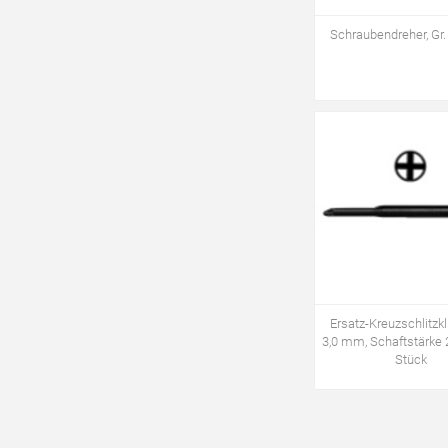
Schraubendreher, Gr
Ersatz-Kreuzschlitzkl
3,0 mm, Schaftstärke 
Stück