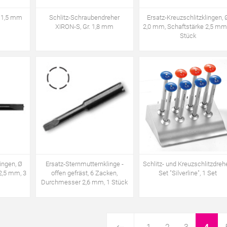
. 1,5 mm
Schlitz-Schraubendreher
Ersatz-Kreuzschlitzklingen, 
XIRON-S, Gr. 1,8 mm
2,0 mm, Schaftstärke 2,5 mm
Stück
ingen, Ø
Ersatz-Sternmutternklinge -
Schlitz- und Kreuzschlitzdreh
2,5 mm, 3
offen gefräst, 6 Zacken,
Set "Silverline", 1 Set
Durchmesser 2,6 mm, 1 Stück