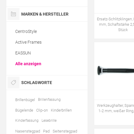
MARKEN & HERSTELLER
Ersatz-Schlitzklingen, 
mm, Schaftstärke 2,
Stück
CentroStyle
Active Frames
EASSUN
Alle anzeigen
SCHLAGWORTE
Brillenbügel
Brillenfassung
Werkzeughalter, Span
Bügelende
Clip-on
Kinderbrillen
1-2 mm, weißer Ring,
Kinderfassung
Lesebrille
Nasenstegpad
Pad
Seitenstegpad