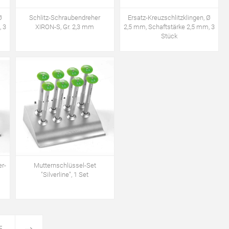
Ø
Schlitz-Schraubendreher
Ersatz-Kreuzschlitzklingen, Ø
, 3
XIRON-S, Gr. 2,3 mm
2,5 mm, Schaftstärke 2,5 mm, 3
Stück
er-
Mutternschlüssel-Set
"Silverline", 1 Set