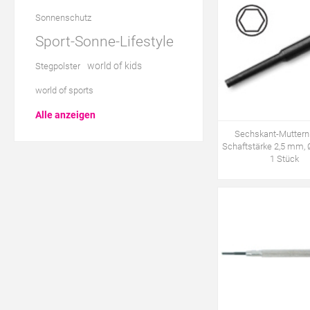
Sonnenschutz
Sport-Sonne-Lifestyle
world of kids
Stegpolster
world of sports
Alle anzeigen
Sechskant-Mutternk
Schaftstärke 2,5 mm, 
1 Stück