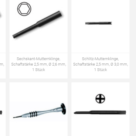
Sechskant-Mutternklinge,
Schlitz-Mutternklinge,
mm,
Schaftstärke 2,5 mm, Ø 2,6 mm,
Schaftstärke 2,5 mm, Ø 3,0 mm,
1 Stück
1 Stück