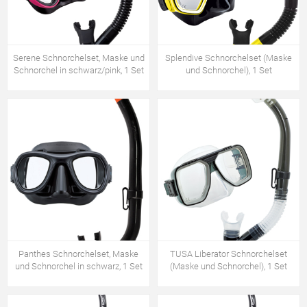
Serene Schnorchelset, Maske und
Splendive Schnorchelset (Maske
Schnorchel in schwarz/pink, 1 Set
und Schnorchel), 1 Set
Panthes Schnorchelset, Maske
TUSA Liberator Schnorchelset
und Schnorchel in schwarz, 1 Set
(Maske und Schnorchel), 1 Set