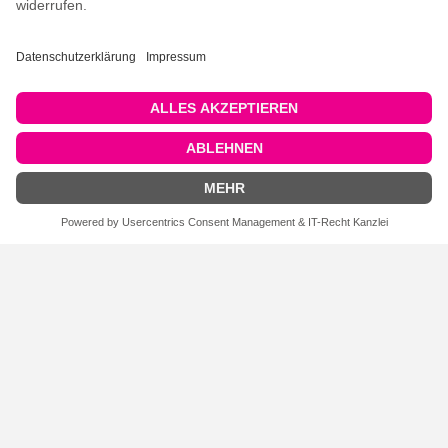
TUSA Sport long blade Flosse,
TUSA Sport long blade Flosse,
schwarz, 1 Paar
blau, 1 Paar
FILTEREINSTELLUNGEN
Schnorchel Platina Hyperdry II, SP-
Tusa Sport Anti-Beschlagfolie für
170, in vielen verschiedenen
Zweiglas-Maske, 1 Paar
Farben