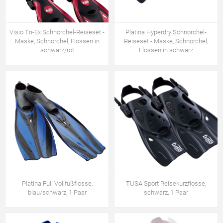
Visio Tri-Ex Schnorchel-Reiseset -
Platina Hyperdry Schnorchel-
Maske, Schnorchel, Flossen in
Reiseset - Maske, Schnorchel,
schwarz/rot
Flossen in schwarz
Platina Full Vollfußflosse,
TUSA Sport Reisekurzflosse,
blau/schwarz, 1 Paar
schwarz, 1 Paar