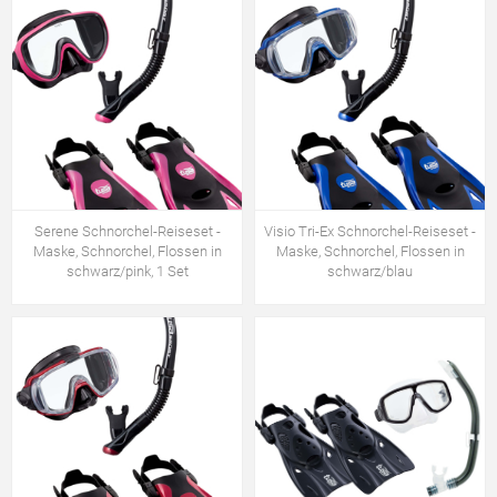
Serene Schnorchel-Reiseset -
Visio Tri-Ex Schnorchel-Reiseset -
Maske, Schnorchel, Flossen in
Maske, Schnorchel, Flossen in
schwarz/pink, 1 Set
schwarz/blau