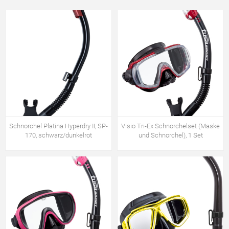
Schnorchel Platina Hyperdry II, SP-
Visio Tri-Ex Schnorchelset (Maske
170, schwarz/dunkelrot
und Schnorchel), 1 Set