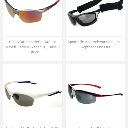
PROGEAR Sportbrille DASH II,
Sportbrille 2in1, schwarz/grau, inkl.
versch. Farben, Gläser PC, Kurve 6,
Kopfband und Etui
1 Stück