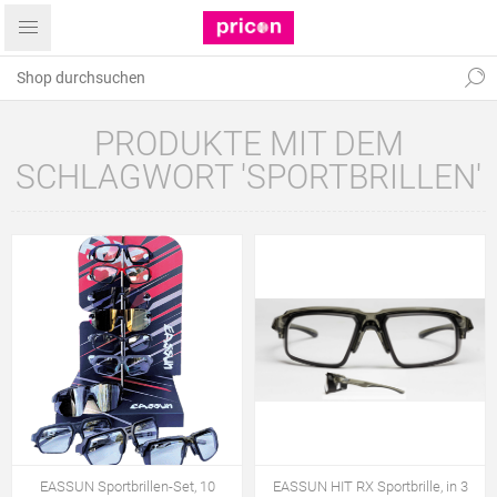
PRODUKTE MIT DEM
SCHLAGWORT 'SPORTBRILLEN'
EASSUN Sportbrillen-Set, 10
EASSUN HIT RX Sportbrille, in 3