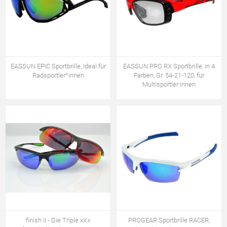
EASSUN EPIC Sportbrille, Ideal für
EASSUN PRO RX Sportbrille, in 4
Radsportler*innen
Farben, Gr. 54-21-120, für
Multisportler:innen
finish II - Die Triple xXx
PROGEAR Sportbrille RACER,