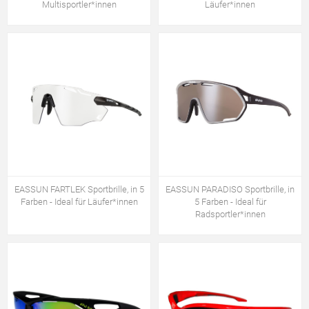
Multisportler*innen
Läufer*innen
EASSUN FARTLEK Sportbrille, in 5
EASSUN PARADISO Sportbrille, in
Farben - Ideal für Läufer*innen
5 Farben - Ideal für
Radsportler*innen