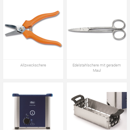
Allzweckschere
Edelstahlschere mit geradem
Maul