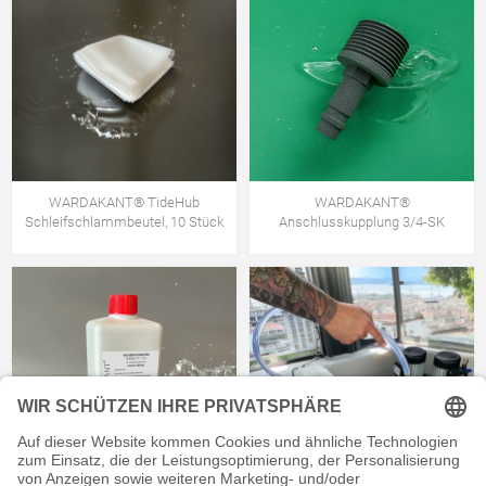
WARDAKANT® TideHub
WARDAKANT®
Schleifschlammbeutel, 10 Stück
Anschlusskupplung 3/4-SK