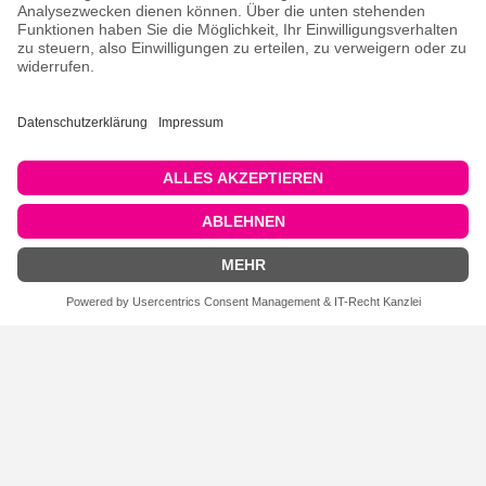
WARDAKANT® TideWater-
WARDAKANT® Fasspumpe
Wasseraufbereiter 540 ml
FILTEREINSTELLUNGEN
WARDAKANT® Schaber & Bürste
WARDAKANT®
Schleifwasserzusatz, 1 Liter