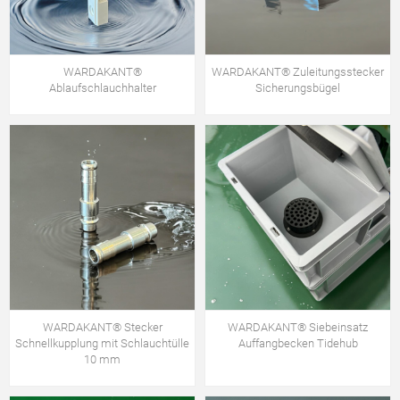
WARDAKANT®
WARDAKANT® Zuleitungsstecker
Ablaufschlauchhalter
Sicherungsbügel
WARDAKANT® Stecker
WARDAKANT® Siebeinsatz
Schnellkupplung mit Schlauchtülle
Auffangbecken Tidehub
10 mm