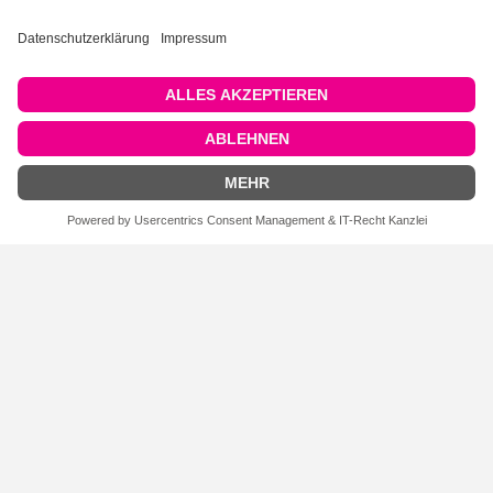
Mini Brillenhalter aus Silikon, für
Mini Brillenhalter aus Silikon, für
Baby-/Kinderbügel, blau, 6 Paar
Baby-/Kinderbügel, fuchsia, 6 Paar
FILTEREINSTELLUNGEN
Brillenhalter aus Silikon, fuchsia,
Federscharnier-Zangenset, mit
medium, 3 Paar
Zubehör und
Aufbewahrungstablett, 1 Set