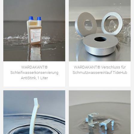
WARDAKANT®
WARDAKANT® Verschluss für
Schleifwasserkonservierung
Schmutzwassereinlauf TideHub
AntiStink, 1 Liter