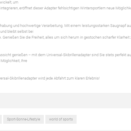
twickelt, um
 integrieren, eröffnet dieser Adapter fehlsichtigen Wintersportlern neue Möglichk
ndhabung und hochwertige Verarbeitung. Mit einem leistungsstarken Saugnapf au
und bleibt selbst bei
. Genießen Sie die Freiheit, alles um sich herum in gestochen scharfer Klarheit
sicht genießen – mit dem Universal-Skibrillenadapter sind Sie stets perfekt au
Möglichkeit, Ihre
ersal-Skibrillenadapter wird jede Abfahrt zum klaren Erlebnis!
Sport-Sonne-Lifestyle
world of sports