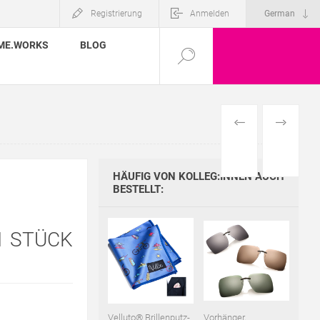
Registrierung
Anmelden
ME.WORKS
BLOG
VORHERIGES
NÄCHSTE
PRODUKT
PRODUKT
HÄUFIG VON KOLLEG:INNEN AUCH
BESTELLT:
1 STÜCK
Velluto® Brillenputz-
Vorhänger,