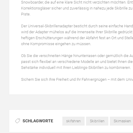
Snowboarder, die auf eine klare Sicht nicht verzichten möchten. En
Korrektionsgläser sicher und zuverlässig in nahezu jede Skibrille zu
Piste.
Der Universal-Skibrillenadapter besticht durch seine einfache Ha
wird der Adapter mühelos auf die Innenseite Ihrer Skibrille gedrückt 
heftigen Erschütterungen während der Abfahrt fest an Ort und Stelle
ohne Kompromisse eingehen zu müssen.
Ob Sie die verschneiten Hänge hinunterrasen oder gemütlich die Aus
passt sich flexibel an verschiedene Modelle an und bietet Ihnen die 
Sehstärke individuell mit Ihren Lieblings-Skibrillen zu kombinieren.
Sichern Sie sich Ihre Freiheit und Ihr Fahrvergnügen – mit dem Univ
SCHLAGWORTE
skifahren
Skibrillen
Skimasken