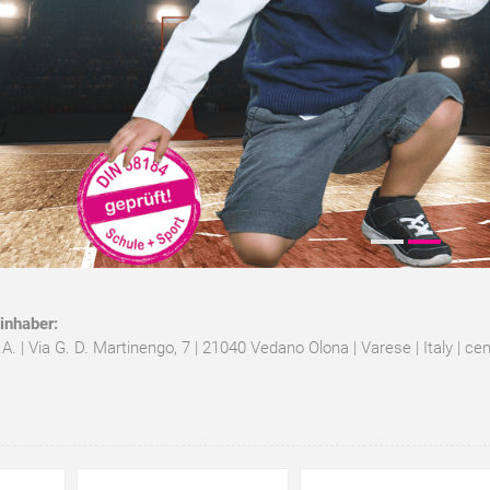
inhaber:
| Via G. D. Martinengo, 7 | 21040 Vedano Olona | Varese | Italy |
cen