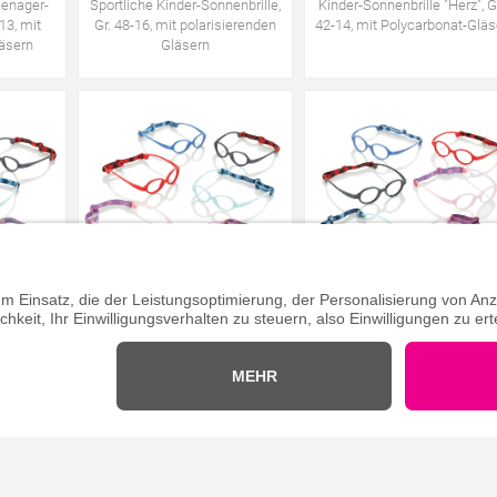
eenager-
Sportliche Kinder-Sonnenbrille,
Kinder-Sonnenbrille "Herz", G
-13, mit
Gr. 48-16, mit polarisierenden
42-14, mit Polycarbonat-Gläs
läsern
Gläsern
e Soft
Babyfassung "Active Soft
Babyfassung "Active Soft
 inkl.
Newborn", Gr. 37-13, inkl.
Newborn", Gr. 41-15, inkl.
d
Kopfhalteband
Kopfhalteband