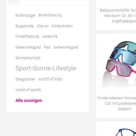
Babysonnenbrille "Act
Brillenbügel
Brillenfassung
Newborn", Gr. 36-13,
Kopfhalteban
Bügelende
Clip-on
Kinderbrillen
Kinderfassung
Lesebrille
Nasenstegpad
Pad
Seitenstegpad
Sonnenschutz
Sport-Sonne-Lifestyle
world of kids
Stegpolster
world of sports
Kinder-Masken-Sonnenb
Alle anzeigen
123, mit polarisie
Gläsern