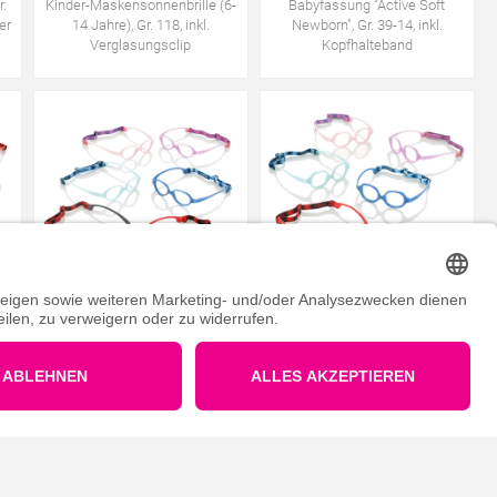
r.
Kinder-Maskensonnenbrille (6-
Babyfassung "Active Soft
er
14 Jahre), Gr. 118, inkl.
Newborn", Gr. 39-14, inkl.
Verglasungsclip
Kopfhalteband
Babyfassung "Active Soft
Babyfassung "Active Soft
Newborn", Gr. 40-12, inkl.
Newborn", Gr. 36-13, inkl.
Kopfhalteband
Kopfhalteband