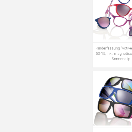
Kinderfassung "Active 
50-15, inkl. magnetis
Sonnenclip