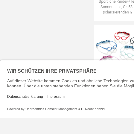
Sportliche Kinder-/T
Sonnenbrille, Gr. 53
polarisierenden G
Babyfassung "Activ
Newborn", Gr. 34-13,
Kopfhalteban