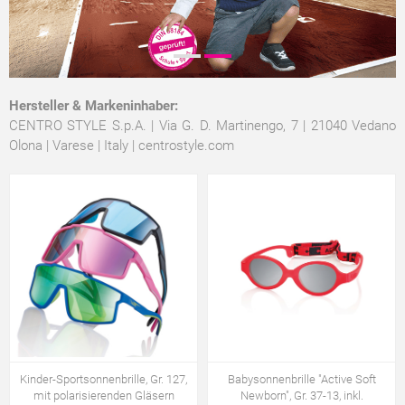
Hersteller & Markeninhaber:
CENTRO STYLE S.p.A. | Via G. D. Martinengo, 7 | 21040 Vedano
Olona | Varese | Italy |
centrostyle.com
Kinder-Sportsonnenbrille, Gr. 127,
Babysonnenbrille "Active Soft
mit polarisierenden Gläsern
Newborn", Gr. 37-13, inkl.