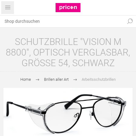
SCHUTZBRILLE "VISION M
8800", OPTISCH VERGLASBAR,
GRÖSSE 54, SCHWARZ
Home
Brillen aller Art
Arbeitsschutzbrillen