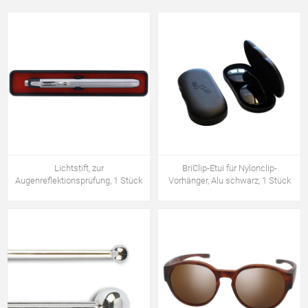
Lichtstift, zur
BriClip-Etui für Nylonclip-
Augenreflektionsprüfung, 1 Stück
Vorhänger, Alu schwarz, 1 Stück