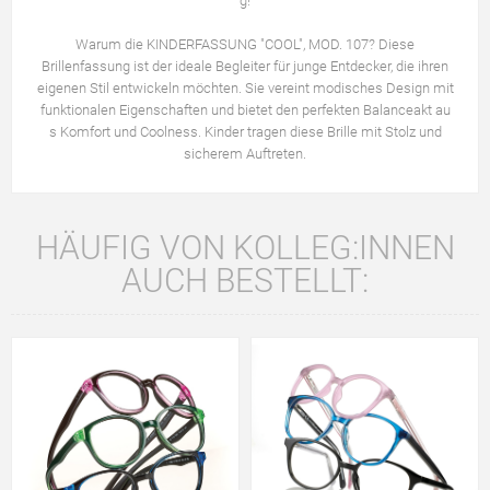
g!
Warum die KINDERFASSUNG "COOL", MOD. 107? Diese
Brillenfassung ist der ideale Begleiter für junge Entdecker, die ihren
eigenen Stil entwickeln möchten. Sie vereint modisches Design mit
funktionalen Eigenschaften und bietet den perfekten Balanceakt au
s Komfort und Coolness. Kinder tragen diese Brille mit Stolz und
sicherem Auftreten.
HÄUFIG VON KOLLEG:INNEN
AUCH BESTELLT: