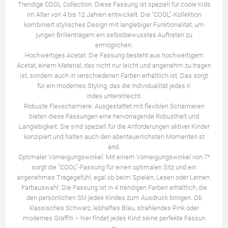
Trendige COOL Collection: Diese Fassung ist speziell für coole Kids
im Alter von 4 bis 12 Jahren entwickelt. Die "COOL"-Kollektion
kombiniert stylisches Design mit langlebiger Funktionalität, um
jungen Brillenträgern ein selbstbewusstes Auftreten zu
ermöglichen.
Hochwertiges Acetat: Die Fassung besteht aus hochwertigem
Acetat, einem Material, das nicht nur leicht und angenehm zu tragen
ist, sondern auch in verschiedenen Farben erhältlich ist. Das sorgt
für ein modernes Styling, das die Individualität jedes K
indes unterstreicht.
Robuste Flexscharniere: Ausgestattet mit flexiblen Scharnieren
bieten diese Fassungen eine hervorragende Robustheit und
Langlebigkeit. Sie sind speziell für die Anforderungen aktiver Kinder
konzipiert und halten auch den abenteuerlichsten Momenten st
and.
Optimaler Vorneigungswinkel: Mit einem Vorneigungswinkel von 7°
sorgt die "COOL"-Fassung für einen optimalen Sitz und ein
angenehmes Tragegefühl, egal ob beim Spielen, Lesen oder Lernen.
Farbauswahl: Die Fassung ist in 4 trendigen Farben erhältlich, die
den persönlichen Stil jedes Kindes zum Ausdruck bringen. Ob
klassisches Schwarz, lebhaftes Blau, strahlendes Pink oder
modernes Graffiti – hier findet jedes Kind seine perfekte Fassun