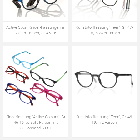
Active Sport Kinder-Fassungen, in
Kunststofffassung "Teen", Gr. 47-
vielen Farben, Gr. 45-16
15, in zwei Farben
Kinderfassung "Active Colours", Gr.
Kunststofffassung "Teen", Gr. 46-
46-16, versch. Farben,mit
19, in 2 Farben
Silikonband & Etui