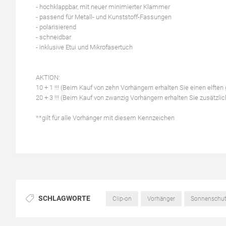
- hochklappbar, mit neuer minimierter Klammer
- passend für Metall- und Kunststoff-Fassungen
- polarisierend
- schneidbar
- inklusive Etui und Mikrofasertuch
AKTION:
10 + 1 !!! (Beim Kauf von zehn Vorhängern erhalten Sie einen elften g
20 + 3 !!! (Beim Kauf von zwanzig Vorhängern erhalten Sie zusätzlich
**gilt für alle Vorhänger mit diesem Kennzeichen
SCHLAGWORTE
Clip-on
Vorhänger
Sonnenschut