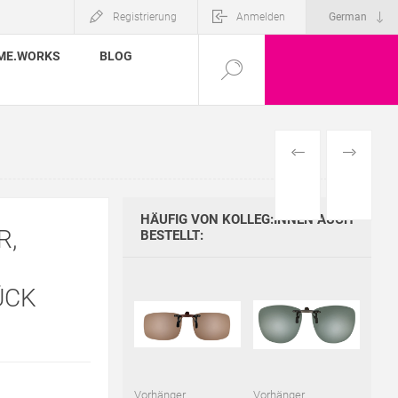
Registrierung
Anmelden
ME.WORKS
BLOG
VORHERIGES
NÄCHSTE
PRODUKT
PRODUKT
HÄUFIG VON KOLLEG:INNEN AUCH
R,
BESTELLT:
ÜCK
Vorhänger
Vorhänger