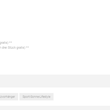
ratis) **
 drei Stück gratis) **
zvorhänger
Sport-Sonne-Lifestyle