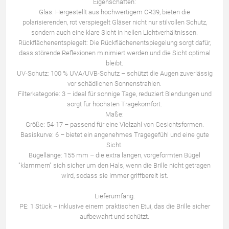
Eigenschaften:
Glas: Hergestellt aus hochwertigem CR39, bieten die
polarisierenden, rot verspiegelt Gläser nicht nur stilvollen Schutz,
sondern auch eine klare Sicht in hellen Lichtverhältnissen.
Rückflächenentspiegelt: Die Rückflächenentspiegelung sorgt dafür,
dass störende Reflexionen minimiert werden und die Sicht optimal
bleibt.
UV-Schutz: 100 % UVA/UVB-Schutz – schützt die Augen zuverlässig
vor schädlichen Sonnenstrahlen.
Filterkategorie: 3 – ideal für sonnige Tage, reduziert Blendungen und
sorgt für höchsten Tragekomfort.
Maße:
Größe: 54-17 – passend für eine Vielzahl von Gesichtsformen.
Basiskurve: 6 – bietet ein angenehmes Tragegefühl und eine gute
Sicht.
Bügellänge: 155 mm – die extra langen, vorgeformten Bügel
"klammern" sich sicher um den Hals, wenn die Brille nicht getragen
wird, sodass sie immer griffbereit ist.
Lieferumfang:
PE: 1 Stück – inklusive einem praktischen Etui, das die Brille sicher
aufbewahrt und schützt.