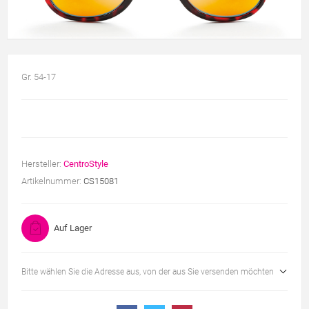
Gr. 54-17
Hersteller:
CentroStyle
Artikelnummer:
CS15081
Auf Lager
Bitte wählen Sie die Adresse aus, von der aus Sie versenden möchten