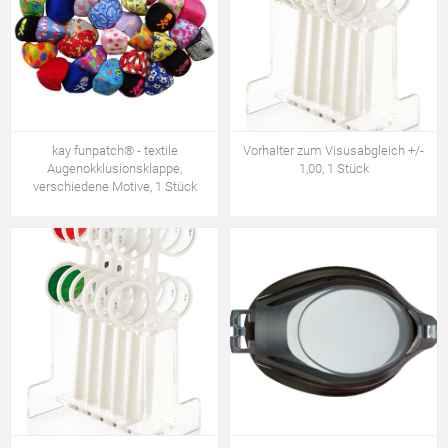
kay funpatch® - textile
Vorhalter zum Visusabgleich +/-
Augenokklusionsklappe,
1,00, 1 Stück
verschiedene Motive, 1 Stück