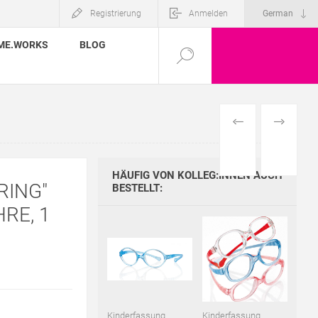
Registrierung
Anmelden
ME.WORKS
BLOG
VORHERIGES
NÄCHSTE
PRODUKT
PRODUKT
HÄUFIG VON KOLLEG:INNEN AUCH
RING"
BESTELLT:
HRE, 1
Kinderfassung
Kinderfassung