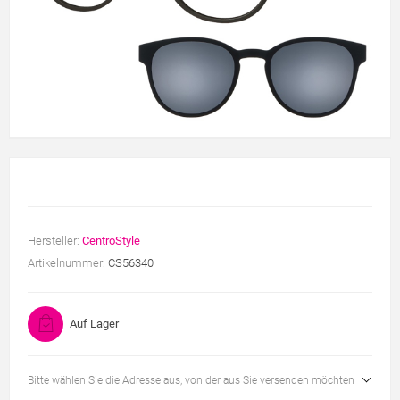
Hersteller:
CentroStyle
Artikelnummer:
CS56340
Auf Lager
Bitte wählen Sie die Adresse aus, von der aus Sie versenden möchten