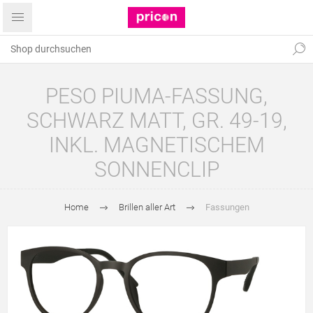
PESO PIUMA-FASSUNG,
SCHWARZ MATT, GR. 49-19,
INKL. MAGNETISCHEM
SONNENCLIP
Home
Brillen aller Art
Fassungen