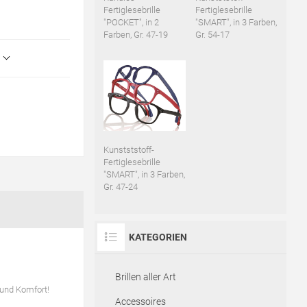
Fertiglesebrille
Fertiglesebrille
"POCKET", in 2
"SMART", in 3 Farben,
Farben, Gr. 47-19
Gr. 54-17
Kunstststoff-
Fertiglesebrille
"SMART", in 3 Farben,
Gr. 47-24
KATEGORIEN
Brillen aller Art
und Komfort!
Accessoires