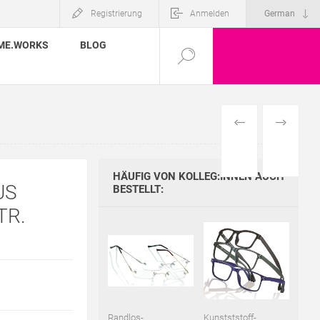
Registrierung
Anmelden
ME.WORKS
BLOG
VORHERIGES
NÄCHSTE
PRODUKT
PRODUKT
HÄUFIG VON KOLLEG:INNEN AUCH
US
BESTELLT:
TR.
Randlos-
Kunstststoff-