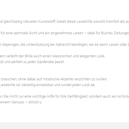
d gleichzeitig robusten Kunststoff, bietet diese Lesebrille sowohl Komfort als 
für eine optimale Sicht und ein angenehmes Lesen – ideal für Bücher, Zeitungen
 für diejenigen, die Unterstützung bei Nahsicht benötigen, sei es beim Lesen oder 
dern verleiht der Brille auch einen klassischen und eleganten Look.
zt und perfekt zu jeder Garderobe passt.
ät brauchen, ohne dabei auf modische Akzente verzichten zu wollen.
sebrille ist vielseitig einsetzbar und rundet jeden Look ab.
e nicht nur eine wichtige Hilfe für Ihre Sehfähigkeit, sondern auch ein schic
 einem Genuss – stilvoll u