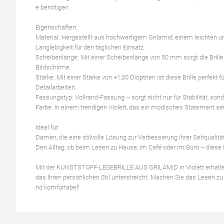
e benötigen.
Eigenschaften:
Material: Hergestellt aus hochwertigem Grilamid, einem leichten un
Langlebigkeit für den täglichen Einsatz.
Scheibenlänge: Mit einer Scheibenlänge von 50 mm sorgt die Brille 
Bildschirme.
Stärke: Mit einer Stärke von +1,00 Dioptrien ist diese Brille perfekt
Detailarbeiten.
Fassungstyp: Vollrand-Fassung – sorgt nicht nur für Stabilität, son
Farbe: In einem trendigen Violett, das ein modisches Statement set
Ideal für:
Damen, die eine stilvolle Lösung zur Verbesserung ihrer Sehqualit
Den Alltag, ob beim Lesen zu Hause, im Café oder im Büro – diese Le
Mit der KUNSTSTOFF-LESEBRILLE AUS GRILAMID in Violett erhalten Si
das Ihren persönlichen Stil unterstreicht. Machen Sie das Lesen zu
nd komfortabel!