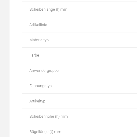
Scheibenlänge (l) mm
Artikellinie
Materialtyp
Farbe
Anwendergruppe
Fassungstyp
Artikeltyp
Scheibenhöhe (h) mm
Bügellänge (t) mm