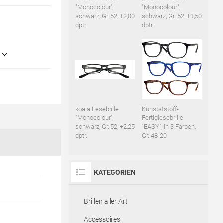
"Monocolour",
"Monocolour",
schwarz, Gr. 52, +2,00
schwarz, Gr. 52, +1,50
dptr.
dptr.
koala Lesebrille
Kunstststoff-
"Monocolour",
Fertiglesebrille
schwarz, Gr. 52, +2,25
"EASY", in 3 Farben,
dptr.
Gr. 48-20
KATEGORIEN
Brillen aller Art
Accessoires