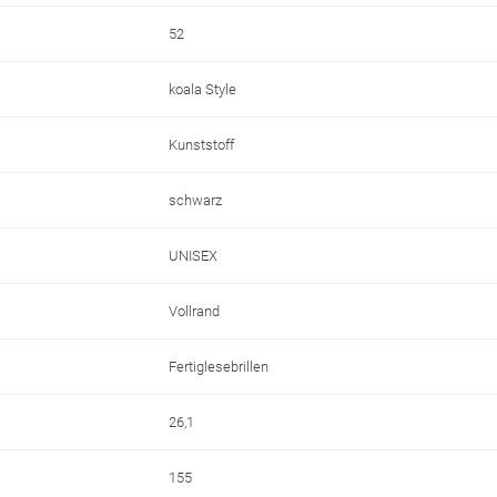
52
koala Style
Kunststoff
schwarz
UNISEX
Vollrand
Fertiglesebrillen
26,1
155