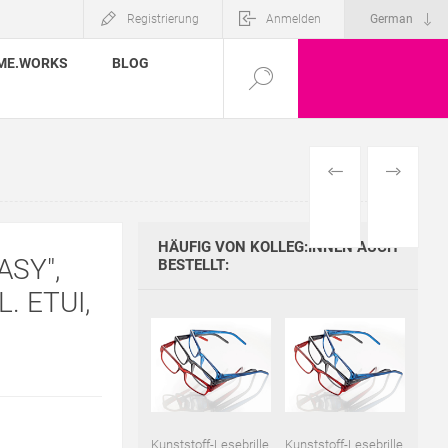
Registrierung
Anmelden
ME.WORKS
BLOG
VORHERIGES
NÄCHSTE
PRODUKT
PRODUKT
HÄUFIG VON KOLLEG:INNEN AUCH
ASY",
BESTELLT:
. ETUI,
Kunststoff-Lesebrille
Kunststoff-Lesebrille