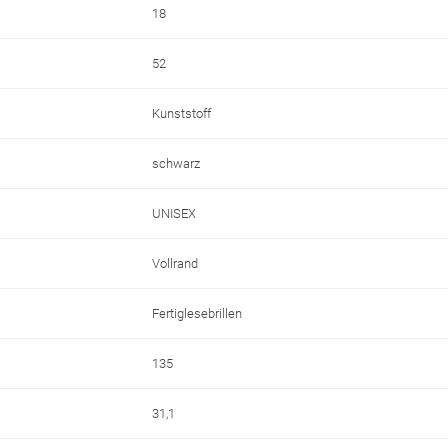
18
52
Kunststoff
schwarz
UNISEX
Vollrand
Fertiglesebrillen
135
31,1