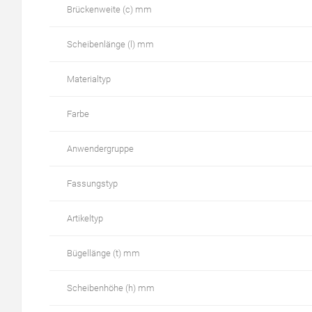
Brückenweite (c) mm
Scheibenlänge (l) mm
Materialtyp
Farbe
Anwendergruppe
Fassungstyp
Artikeltyp
Bügellänge (t) mm
Scheibenhöhe (h) mm