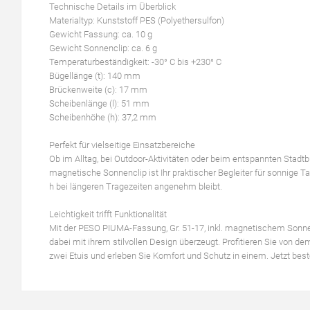
Technische Details im Überblick
Materialtyp: Kunststoff PES (Polyethersulfon)
Gewicht Fassung: ca. 10 g
Gewicht Sonnenclip: ca. 6 g
Temperaturbeständigkeit: -30° C bis +230° C
Bügellänge (t): 140 mm
Brückenweite (c): 17 mm
Scheibenlänge (l): 51 mm
Scheibenhöhe (h): 37,2 mm
Perfekt für vielseitige Einsatzbereiche
Ob im Alltag, bei Outdoor-Aktivitäten oder beim entspannten Stad
magnetische Sonnenclip ist Ihr praktischer Begleiter für sonnige T
h bei längeren Tragezeiten angenehm bleibt.
Leichtigkeit trifft Funktionalität
Mit der PESO PIUMA-Fassung, Gr. 51-17, inkl. magnetischem Sonnencli
dabei mit ihrem stilvollen Design überzeugt. Profitieren Sie von de
zwei Etuis und erleben Sie Komfort und Schutz in einem. Jetzt best