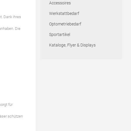
Accessoires
Werkstattbedarf
t. Dank ihres
Optometriebedarf
 anhaben. Die
Sportartikel
Kataloge, Flyer & Displays
orgt für
läser schützen