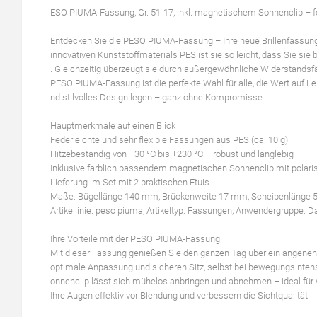
ESO PIUMA-Fassung, Gr. 51-17, inkl. magnetischem Sonnenclip – fede
Entdecken Sie die PESO PIUMA-Fassung – Ihre neue Brillenfassung, 
innovativen Kunststoffmaterials PES ist sie so leicht, dass Sie s
. Gleichzeitig überzeugt sie durch außergewöhnliche Widerstandsfä
PESO PIUMA-Fassung ist die perfekte Wahl für alle, die Wert auf Leic
nd stilvolles Design legen – ganz ohne Kompromisse.
Hauptmerkmale auf einen Blick
Federleichte und sehr flexible Fassungen aus PES (ca. 10 g)
Hitzebeständig von –30 °C bis +230 °C – robust und langlebig
Inklusive farblich passendem magnetischen Sonnenclip mit polaris
Lieferung im Set mit 2 praktischen Etuis
Maße: Bügellänge 140 mm, Brückenweite 17 mm, Scheibenlänge
Artikellinie: peso piuma, Artikeltyp: Fassungen, Anwendergruppe: 
Ihre Vorteile mit der PESO PIUMA-Fassung
Mit dieser Fassung genießen Sie den ganzen Tag über ein angenehme
optimale Anpassung und sicheren Sitz, selbst bei bewegungsintens
onnenclip lässt sich mühelos anbringen und abnehmen – ideal für 
Ihre Augen effektiv vor Blendung und verbessern die Sichtqualität.