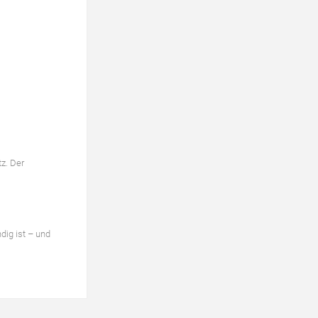
z. Der
dig ist – und