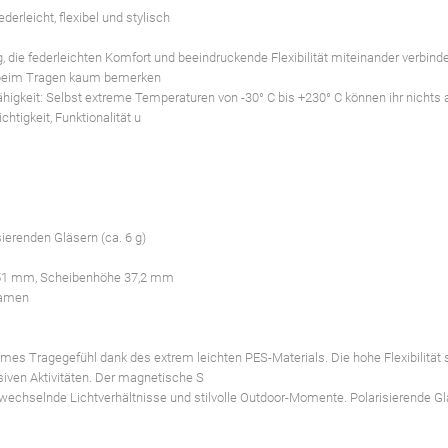
rleicht, flexibel und stylisch
die federleichten Komfort und beeindruckende Flexibilität miteinander verbinde
ie beim Tragen kaum bemerken
higkeit: Selbst extreme Temperaturen von -30° C bis +230° C können ihr nichts
htigkeit, Funktionalität u
ierenden Gläsern (ca. 6 g)
 51 mm, Scheibenhöhe 37,2 mm
Damen
s Tragegefühl dank des extrem leichten PES-Materials. Die hohe Flexibilität s
iven Aktivitäten. Der magnetische S
wechselnde Lichtverhältnisse und stilvolle Outdoor-Momente. Polarisierende G