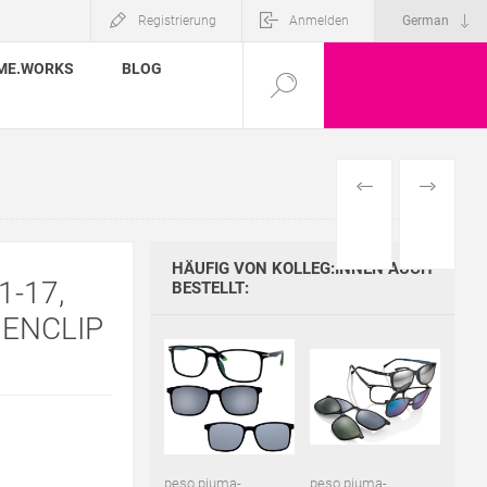
Registrierung
Anmelden
ME.WORKS
BLOG
VORHERIGES
NÄCHSTE
PRODUKT
PRODUKT
HÄUFIG VON KOLLEG:INNEN AUCH
1-17,
BESTELLT:
ENCLIP
peso piuma-
peso piuma-