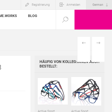
Registrierung
Anmelden
ME.WORKS
BLOG
VORHERIGES
NÄCHSTE
PRODUKT
PRODUKT
HÄUFIG VON KOLLEG:INNEN AUCH
3
BESTELLT:
Active Sport
Active Sport