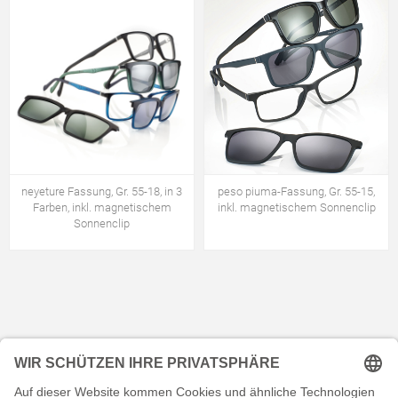
neyeture Fassung, Gr. 55-18, in 3
peso piuma-Fassung, Gr. 55-15,
Farben, inkl. magnetischem
inkl. magnetischem Sonnenclip
Sonnenclip