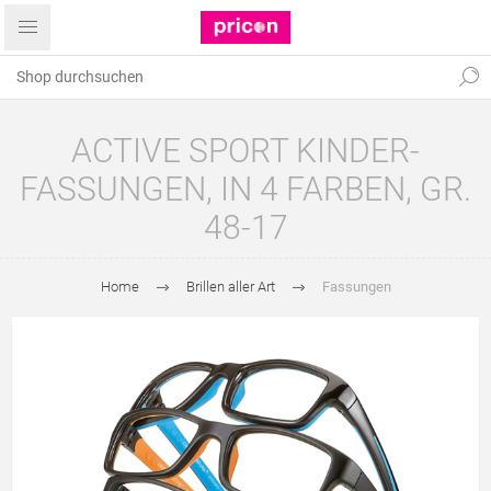
ACTIVE SPORT KINDER-
FASSUNGEN, IN 4 FARBEN, GR.
48-17
Home
Brillen aller Art
Fassungen