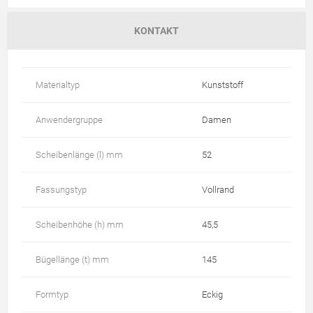
KONTAKT
Materialtyp
Kunststoff
Anwendergruppe
Damen
Scheibenlänge (l) mm
52
Fassungstyp
Vollrand
Scheibenhöhe (h) mm
45,5
Bügellänge (t) mm
145
Formtyp
Eckig