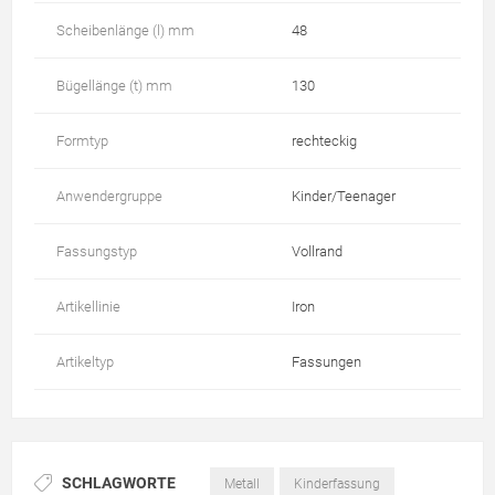
Scheibenlänge (l) mm
48
Bügellänge (t) mm
130
Formtyp
rechteckig
Anwendergruppe
Kinder/Teenager
Fassungstyp
Vollrand
Artikellinie
Iron
Artikeltyp
Fassungen
SCHLAGWORTE
Metall
Kinderfassung