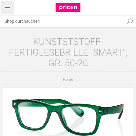
KUNSTSTSTOFF-
FERTIGLESEBRILLE "SMART",
GR. 50-20
Home