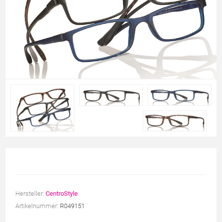
Hersteller:
CentroStyle
Artikelnummer:
R049151