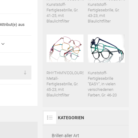
Kunststoff-
Kunststoff-
Fertiglesebrille, Gr.
Fertiglesebrille, Gr.
41-25, mit
43-23, mit
Blaulichtfilter
Blaulichtfilter
ttribut(e) aus
RHYTHM’N’COLOURS
Kunststoff-
Metall-
Fertiglesebrille
Fertiglesebrille, Gr.
"EASY", in vielen
45-23, mit
verschiedenen
Blaulichtfilter
Farben, Gr. 46-20
KATEGORIEN
Brillen aller Art