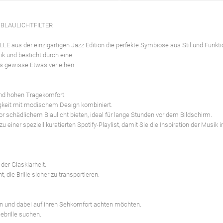
 BLAULICHTFILTER
s der einzigartigen Jazz Edition die perfekte Symbiose aus Stil und Funktio
sik und besticht durch eine
 gewisse Etwas verleihen.
und hohen Tragekomfort.
bigkeit mit modischem Design kombiniert.
vor schädlichem Blaulicht bieten, ideal für lange Stunden vor dem Bildschirm.
iner speziell kuratierten Spotify-Playlist, damit Sie die Inspiration der Musik 
 der Glasklarheit.
 die Brille sicher zu transportieren.
en und dabei auf ihren Sehkomfort achten möchten.
ebrille suchen.