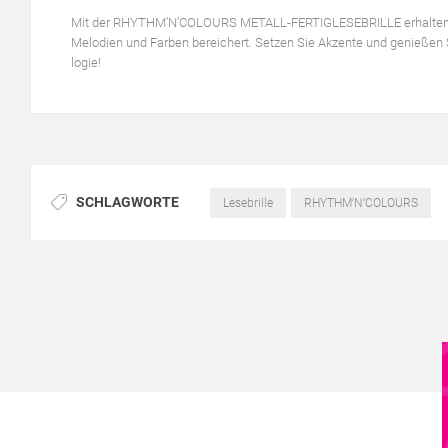
Mit der RHYTHM’N’COLOURS METALL-FERTIGLESEBRILLE erhalten Sie n
Melodien und Farben bereichert. Setzen Sie Akzente und genießen
logie!
SCHLAGWORTE
Lesebrille
RHYTHM’N’COLOURS