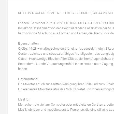
RHYTHM’N’COLOURS METALL-FERTIGLESEBRILLE, GR. 44-28, MIT
Erleben Sie mit der RHYTHM’N’COLOURS METALL-FERTIGLESEBRILLE au
Kollektion ist inspiriert von der elektrisierenden Faszination der Mu
harmonische Mischung aus Formen und Farben, die Ihrem Look das
Eigenschaften:
Größe: 44-28 – maßgeschneidert für einen ausgezeichneten Sitz 
Gestell: Leichtes und strapazierfähiges Metallgestell, das Langle
Gläser: Hochwertige Blaulichtfilter-Gläser, die Ihren Augen Schutz 
Besonderheit: Jede Verpackung enthält einen kostenlosen Zugang zu e
haben.
Lieferumfang:
Ein Mikrofasertuch zur sanften Reinigung Ihrer Brille und zum Erhalt
Ein elegantes Mikrofaseretui, das Schutz bietet und Ihnen ermöglicht,
Ideal für:
Menschen, die viel am Computer oder mit digitalen Geräten arbeit
Musikliebhaber und modebewusste Personen, die eine stilvolle Les