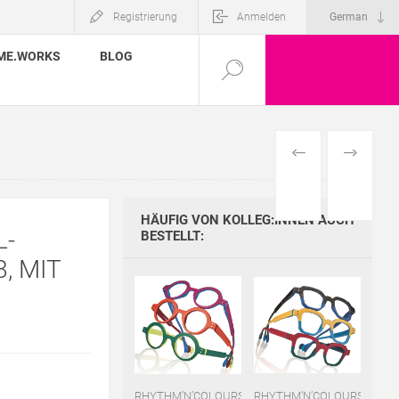
Registrierung
Anmelden
ME.WORKS
BLOG
VORHERIGES
NÄCHSTE
PRODUKT
PRODUKT
HÄUFIG VON KOLLEG:INNEN AUCH
L-
BESTELLT:
, MIT
RHYTHM’N’COLOURS
RHYTHM’N’COLOURS