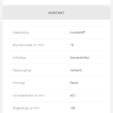
KONTAKT
Materialtyp
Kunststoff
Brückenweite (c) mm
19
Artikeltyp
Sonnenbrillen
Fassungstyp
Vollrand
Formtyp
Panto
Scheibenhöhe (h) mm
45,1
Bügellänge (t) mm
155