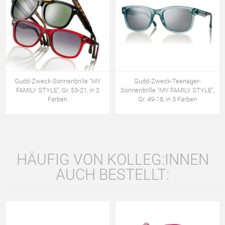
Gudd-Zweck-Sonnenbrille "MY
Gudd-Zweck-Teenager-
FAMILY STYLE", Gr. 53-21, in 2
Sonnenbrille "MY FAMILY STYLE",
Farben
Gr. 49-18, in 5 Farben
HÄUFIG VON KOLLEG:INNEN
AUCH BESTELLT: