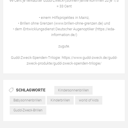
99 Cent je verkaufter Gudd-Zweck-(Sonnen-)Brille kommen zu je 1/3
= 33 Cent
• einem Hilfsprojektes in Mainz,
• Brillen ohne Grenzen (www.brillen-ohne-grenzen.de) und
• dem Entwicklungsdienst Deutscher Augenoptiker (https://eda-
information.de/)
zugute.
Gudd-Zweck-Spenden-Trilogie: https://www.gudd-zweck.de/gudd-
zweck-produkte/gudd-zweck-spenden-trilogie/
SCHLAGWORTE
Kindersonnenbrillen
Babysonnenbrillen
Kinderbrillen
world of kids
Gudd-Zweck-Brillen