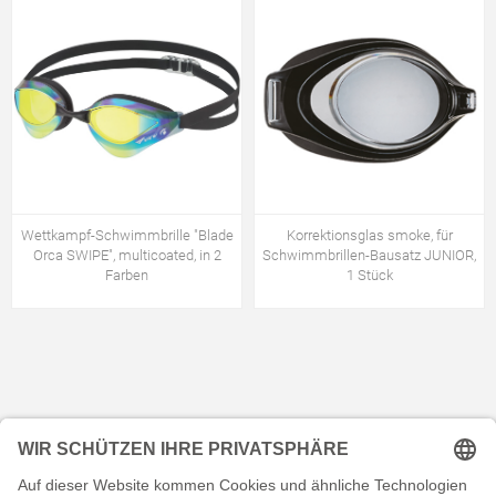
Wettkampf-Schwimmbrille "Blade
Korrektionsglas smoke, für
Orca SWIPE", multicoated, in 2
Schwimmbrillen-Bausatz JUNIOR,
Farben
1 Stück