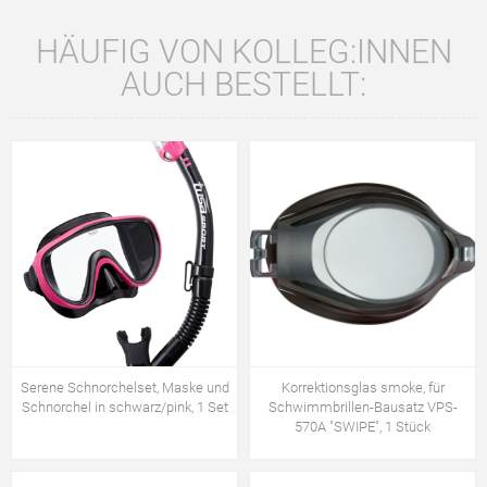
HÄUFIG VON KOLLEG:INNEN
AUCH BESTELLT:
Serene Schnorchelset, Maske und
Korrektionsglas smoke, für
Schnorchel in schwarz/pink, 1 Set
Schwimmbrillen-Bausatz VPS-
570A "SWIPE", 1 Stück