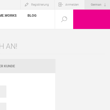
Registrierung
Anmelden
ME.WORKS
BLOG
H AN!
ER KUNDE