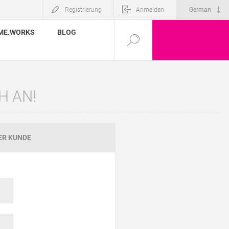
Registrierung
Anmelden
ME.WORKS
BLOG
H AN!
ER KUNDE