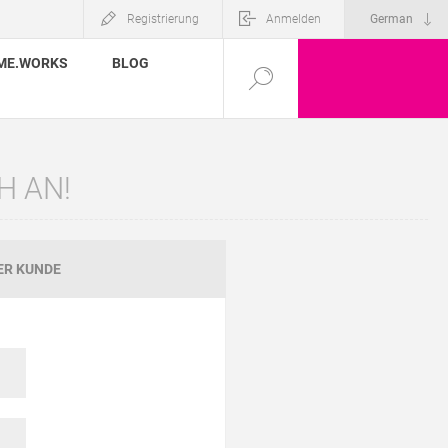
Registrierung
Anmelden
ME.WORKS
BLOG
H AN!
ER KUNDE