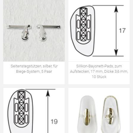
Seitenstegstützen, silber, für
Silikon-Bayonett-Pads, zum
Biege-System, 5 Paar
Aufstecken, 17 mm, Dicke 3,6 mm,
10 Stück