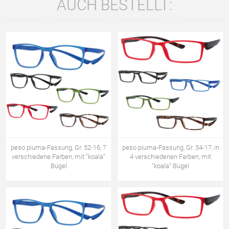
AUCH BESTELLT:
peso piuma-Fassung, Gr. 52-16, 7
peso piuma-Fassung, Gr. 54-17, in
verschiedene Farben, mit "koala"
4 verschiedenen Farben, mit
Bügel
"koala" Bügel