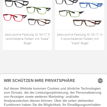
peso piuma-Fassung, Gr. 54-17, 5
peso piuma-Fassung, Gr. 52-17, in
verschiedene Farben, mit "koala"
5 verschiedenen Farben, mit
Bügel
"koala" Bügel