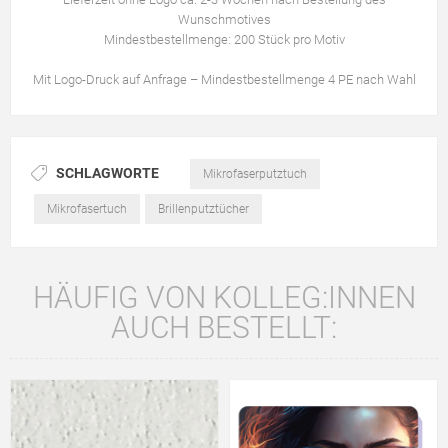
Wunschmotives
Mindestbestellmenge: 200 Stück pro Motiv
Mit Logo-Druck auf Anfrage – Mindestbestellmenge 4 PE nach Wahl
SCHLAGWORTE
Mikrofaserputztuch
Mikrofasertuch
Brillenputztücher
HÄUFIG VON KOLLEG:INNEN
AUCH BESTELLT: