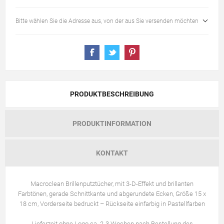
Bitte wählen Sie die Adresse aus, von der aus Sie versenden möchten
PRODUKTBESCHREIBUNG
PRODUKTINFORMATION
KONTAKT
Macroclean Brillenputztücher, mit 3-D-Effekt und brillanten
Farbtönen, gerade Schnittkante und abgerundete Ecken, Größe 15 x
18 cm, Vorderseite bedruckt – Rückseite einfarbig in Pastellfarben
Lieferzeit ohne Logo ca. 2-3 Wochen nach Bestellung des