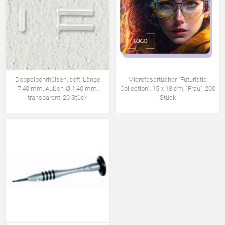
Doppelbohrhülsen, soft, Länge
Microfasertücher "Futuristic
7,40 mm, Außen-Ø 1,40 mm,
Collection", 15 x 18 cm, "Frau", 200
transparent, 20 Stück
Stück