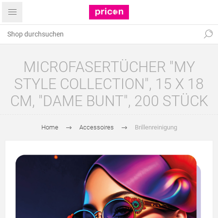
MICROFASERTÜCHER "MY
STYLE COLLECTION", 15 X 18
CM, "DAME BUNT", 200 STÜCK
Home
Accessoires
Brillenreinigung