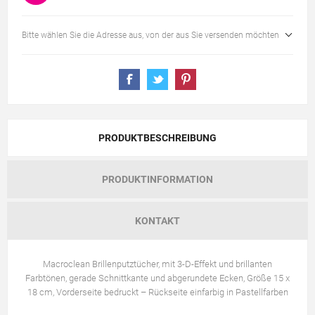
Bitte wählen Sie die Adresse aus, von der aus Sie versenden möchten
PRODUKTBESCHREIBUNG
PRODUKTINFORMATION
KONTAKT
Macroclean Brillenputztücher, mit 3-D-Effekt und brillanten
Farbtönen, gerade Schnittkante und abgerundete Ecken, Größe 15 x
18 cm, Vorderseite bedruckt – Rückseite einfarbig in Pastellfarben