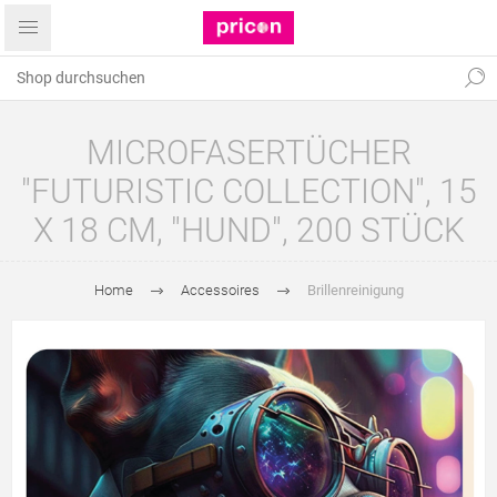
MICROFASERTÜCHER
"FUTURISTIC COLLECTION", 15
X 18 CM, "HUND", 200 STÜCK
Home
Accessoires
Brillenreinigung